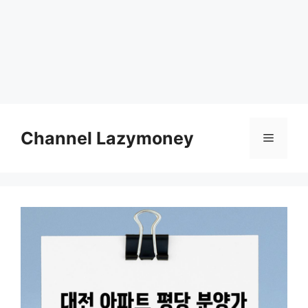
Skip
to
Channel Lazymoney
Menu
content