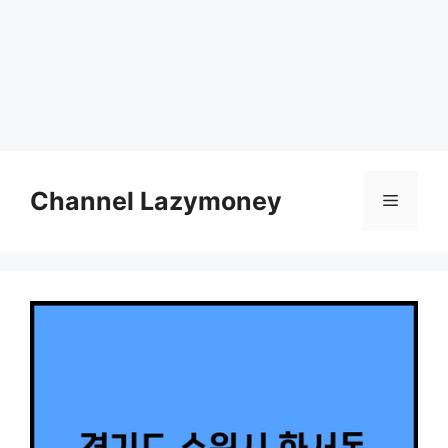
Skip
to
Channel Lazymoney
Menu
content