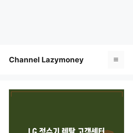
Skip
to
Channel Lazymoney
Menu
content