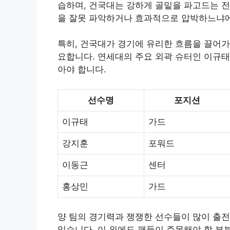
습하며, 건국대는 강하게 골밑을 파고드는 전
을 잘못 파악하거나 효과적으로 압박하느냐에
특히, 건국대가 경기에 유리한 흐름을 끌어
요합니다. 연세대의 주요 외곽 슈터인 이규태
아야 합니다.
선수명
포지션
이규태
가드
강지훈
포워드
이동근
센터
홍상민
가드
양 팀의 경기력과 쟁쟁한 선수들이 많이 출전
있습니다. 이 외에도 팬들이 주목해야 할 부