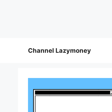
Skip
to
Channel Lazymoney
content