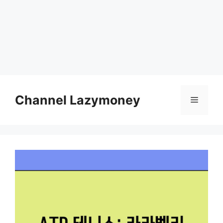
Skip
to
Channel Lazymoney
Menu
content