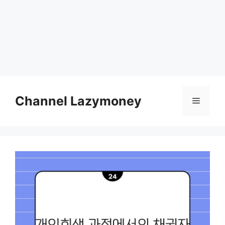
Skip
to
Channel Lazymoney
Menu
content