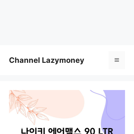
Skip
to
Channel Lazymoney
Menu
content