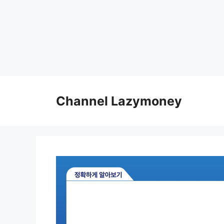
Skip
to
Channel Lazymoney
content