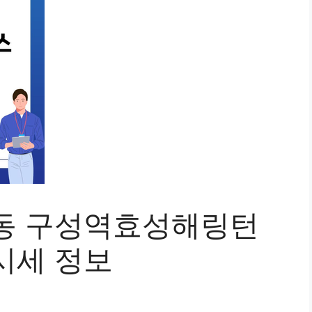
동 구성역효성해링턴
시세 정보