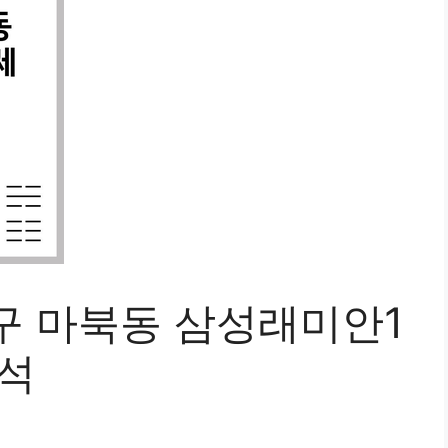
구 마북동 삼성래미안1
분석