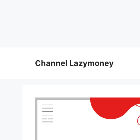
Skip
to
Channel Lazymoney
content