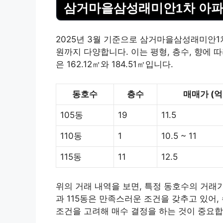
삼거마을삼성래미안1차 아파
2025년 3월 기준으로 삼거마을삼성래미안1차
원까지 다양합니다. 이는 평형, 층수, 향에 
은 162.12㎡와 184.51㎡입니다.
동호수
층수
매매가 (억
105동
19
11.5
110동
1
10.5 ~ 11
115동
11
12.5
위의 거래 내역을 보면, 특정 동호수의 거래가
과 115동은 만족스러운 조건을 갖추고 있어
조건을 고려해 매수 결정을 하는 것이 중요합