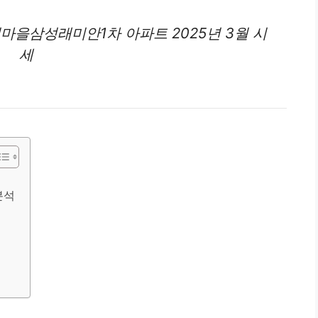
거마을삼성래미안1차
아파트
2025년 3월 시
세
분석