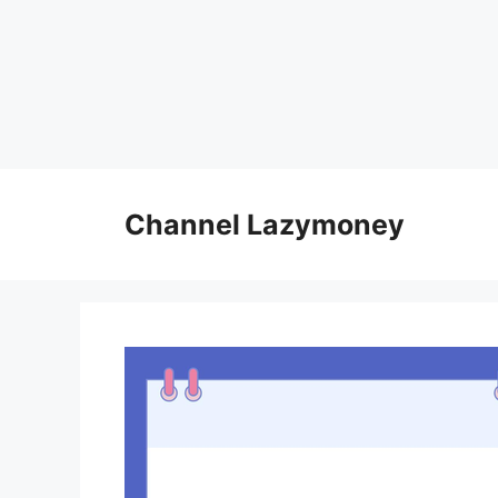
Skip
to
Channel Lazymoney
content