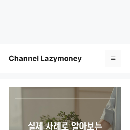
Skip
to
Channel Lazymoney
Menu
content