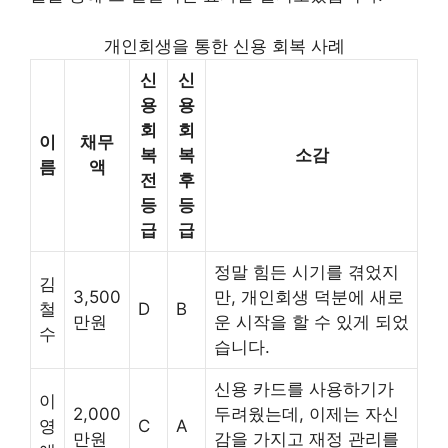
개인회생을 통한 신용 회복 사례
신
신
용
용
회
회
이
채무
복
복
소감
름
액
전
후
등
등
급
급
정말 힘든 시기를 겪었지
김
3,500
만, 개인회생 덕분에 새로
철
D
B
만원
운 시작을 할 수 있게 되었
수
습니다.
신용 카드를 사용하기가
이
2,000
두려웠는데, 이제는 자신
영
C
A
만원
감을 가지고 재정 관리를