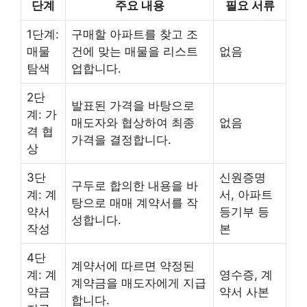
단계
주요 내용
필요 서류
1단계:
구매할 아파트를 찾고 조
매물
건에 맞는 매물을 리스트
없음
탐색
업합니다.
2단
발표된 가격을 바탕으로
계: 가
매도자와 협상하여 최종
없음
격 협
가격을 결정합니다.
상
3단
신원증명
구두로 합의한 내용을 바
계: 계
서, 아파트
탕으로 매매 계약서를 작
약서
등기부 등
성합니다.
작성
본
4단
계약서에 따르면 약정된
계: 계
영수증, 계
계약금을 매도자에게 지급
약금
약서 사본
합니다.