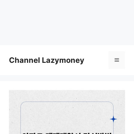
Skip
to
Channel Lazymoney
Menu
content