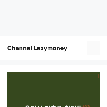
Skip
to
Channel Lazymoney
Menu
content