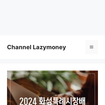
Skip
to
Channel Lazymoney
Menu
content