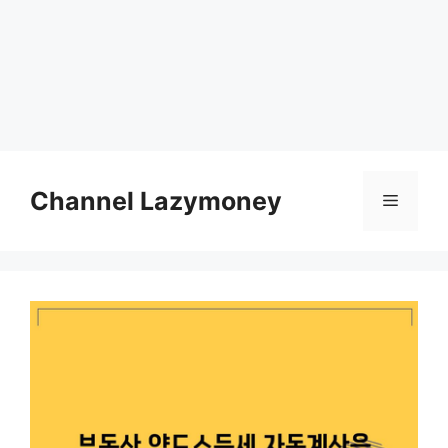
Skip
to
Channel Lazymoney
Menu
content