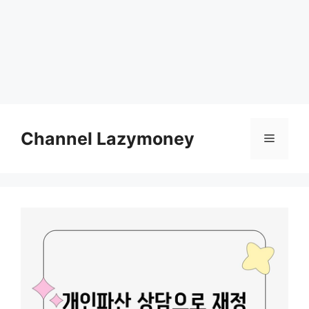
Skip
to
Channel Lazymoney
Menu
content