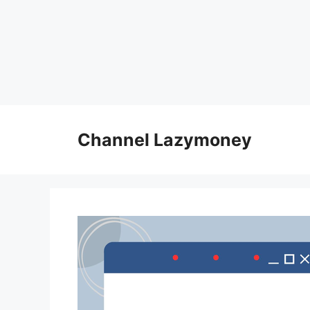
Skip
to
Channel Lazymoney
content