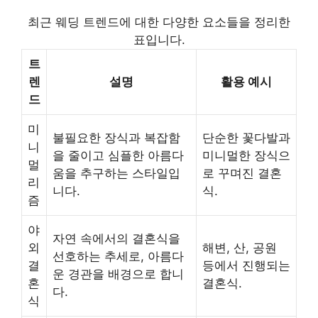
최근 웨딩 트렌드에 대한 다양한 요소들을 정리한
표입니다.
트
렌
설명
활용 예시
드
미
불필요한 장식과 복잡함
단순한 꽃다발과
니
을 줄이고 심플한 아름다
미니멀한 장식으
멀
움을 추구하는 스타일입
로 꾸며진 결혼
리
니다.
식.
즘
야
자연 속에서의 결혼식을
외
해변, 산, 공원
선호하는 추세로, 아름다
결
등에서 진행되는
운 경관을 배경으로 합니
혼
결혼식.
다.
식