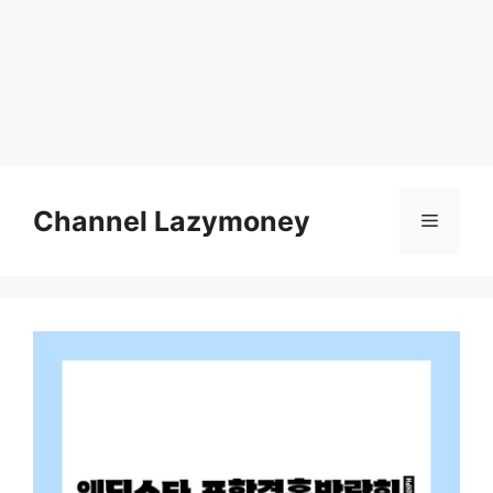
Skip
to
Channel Lazymoney
Menu
content