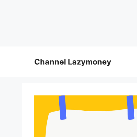
Skip
to
Channel Lazymoney
content