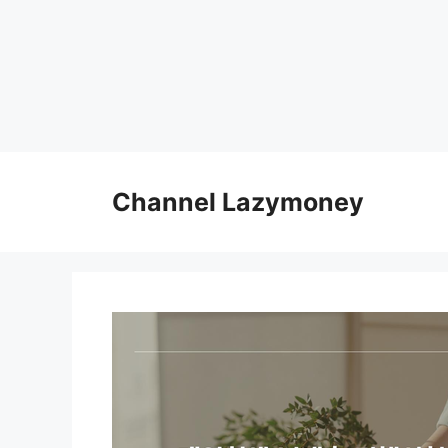
Skip
to
Channel Lazymoney
content