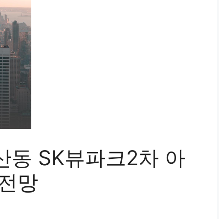
산동 SK뷰파크2차 아
 전망