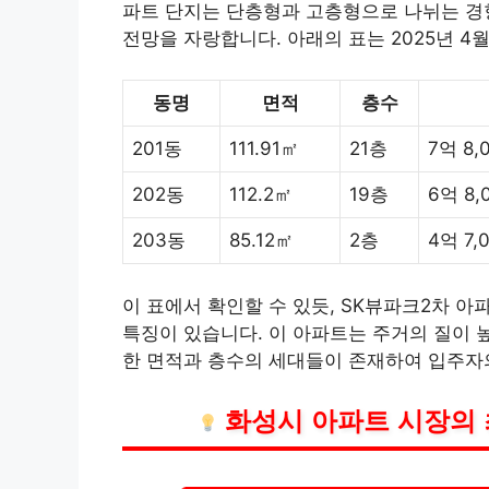
파트 단지는 단층형과 고층형으로 나뉘는 경
전망을 자랑합니다. 아래의 표는 2025년 4
동명
면적
층수
201동
111.91㎡
21층
7억 8
202동
112.2㎡
19층
6억 8
203동
85.12㎡
2층
4억 7
이 표에서 확인할 수 있듯, SK뷰파크2차 
특징이 있습니다. 이 아파트는 주거의 질이 
한 면적과 층수의 세대들이 존재하여 입주자의
화성시 아파트 시장의 