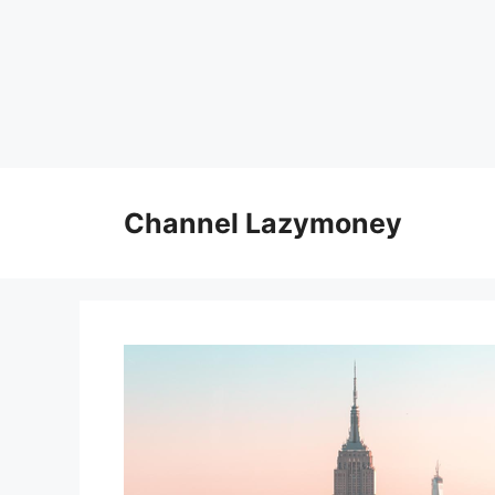
Skip
to
Channel Lazymoney
content