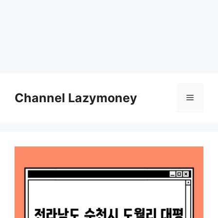
Skip
to
Channel Lazymoney
Menu
content