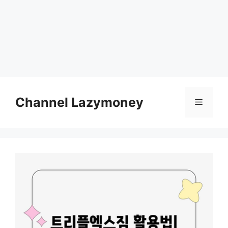
Skip
to
Channel Lazymoney
Menu
content