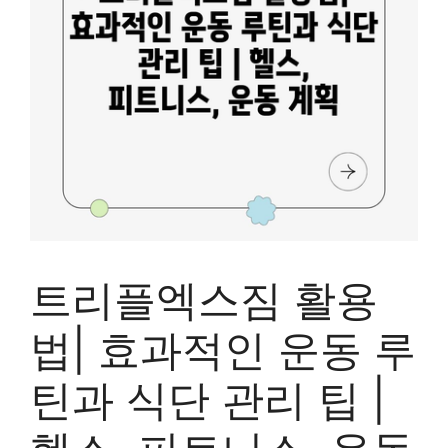
트리플엑스짐 활용
법| 효과적인 운동 루
틴과 식단 관리 팁 |