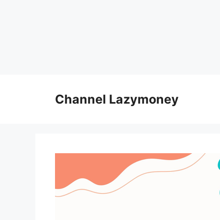
Skip
to
Channel Lazymoney
content