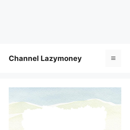
Skip
to
Channel Lazymoney
Menu
content