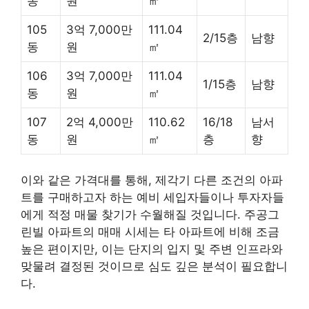
동
원
㎡
105
3억 7,000만
111.04
2/15층
남향
동
원
㎡
106
3억 7,000만
111.04
1/15층
남향
동
원
㎡
107
2억 4,000만
110.62
16/18
남서
동
원
㎡
층
향
이와 같은 가격대를 통해, 제각기 다른 조건의 아파
트를 구매하고자 하는 예비 세입자들이나 투자자들
에게 적정 매물 찾기가 수월해질 것입니다. 주공그
린빌 아파트의 매매 시세는 타 아파트에 비해 조금
높은 편이지만, 이는 단지의 입지 및 주변 인프라와
맞물려 결정된 것이므로 심도 깊은 분석이 필요합니
다.