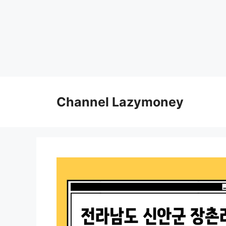
Skip
to
Channel Lazymoney
content