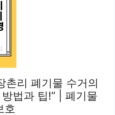
장촌리 폐기물 수거의
방법과 팁!” | 폐기물
보호