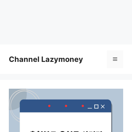
Skip
to
Channel Lazymoney
Menu
content