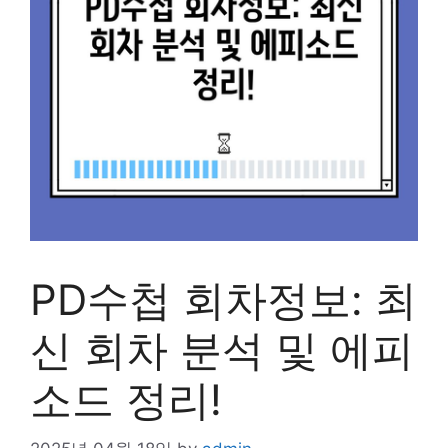
PD수첩 회차정보: 최
신 회차 분석 및 에피
소드 정리!