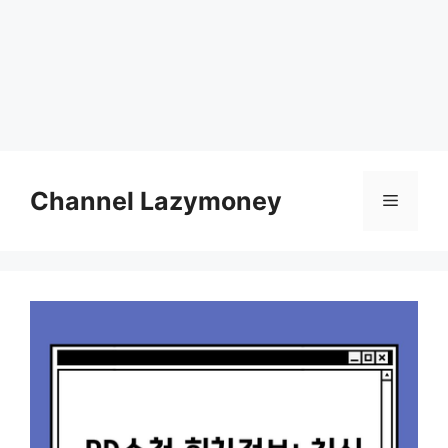
Skip
to
Channel Lazymoney
Menu
content