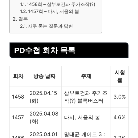
1458회 – 삼부토건과 주가조작(?)
1457회 – 다시, 서울의 봄
결론
자주 묻는 질문과 답변
PD수첩 회차 목록
시청
회차
방송 날짜
주제
률
2025.04.15
삼부토건과 주가조
1458
3.0%
(화)
작(?) 블록버스터
2025.04.08
1457
다시, 서울의 봄
4.6%
(화)
2025.04.01
명태균 게이트 3 :