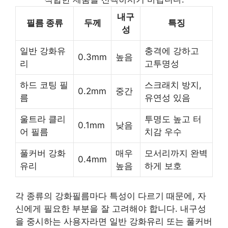
내구
필름 종류
두께
특징
성
일반 강화유
충격에 강하고
0.3mm
높음
리
고투명성
하드 코팅 필
스크래치 방지,
0.2mm
중간
름
유연성 있음
울트라 클리
투명도 높고 터
0.1mm
낮음
어 필름
치감 우수
풀커버 강화
매우
모서리까지 완벽
0.4mm
유리
높음
하게 보호
각 종류의 강화필름마다 특성이 다르기 때문에, 자
신에게 필요한 부분을 잘 고려해야 합니다. 내구성
을 중시하는 사용자라면 일반 강화유리 또는 풀커버