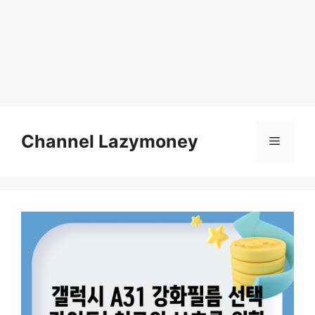
Skip
to
Channel Lazymoney
Menu
content