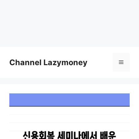
Skip
to
Channel Lazymoney
Menu
content