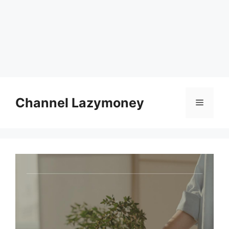
Skip
to
Channel Lazymoney
Menu
content