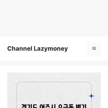
Skip
to
Channel Lazymoney
Menu
content