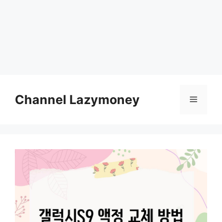
Skip
to
Channel Lazymoney
Menu
content