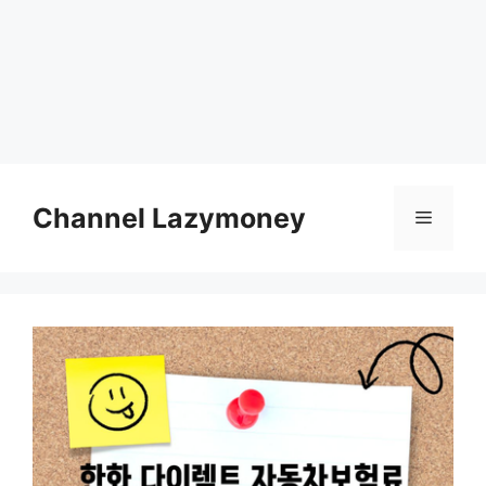
Skip
to
Channel Lazymoney
Menu
content