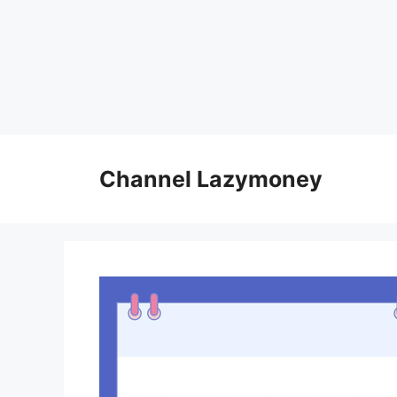
Skip
to
Channel Lazymoney
content