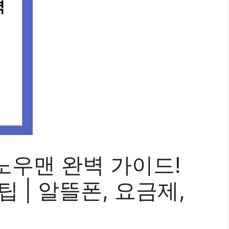
노우맨 완벽 가이드!
 | 알뜰폰, 요금제,