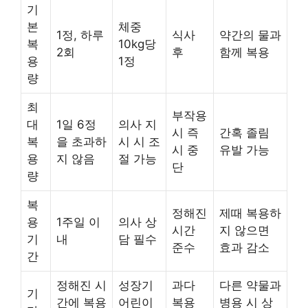
기
본
체중
1정, 하루
식사
약간의 물과
복
10kg당
2회
후
함께 복용
용
1정
량
최
부작용
대
1일 6정
의사 지
시 즉
간혹 졸림
복
을 초과하
시 시 조
시 중
유발 가능
용
지 않음
절 가능
단
량
복
정해진
제때 복용하
용
1주일 이
의사 상
시간
지 않으면
기
내
담 필수
준수
효과 감소
간
정해진 시
성장기
과다
다른 약물과
기
간에 복용
어린이
복용
병용 시 상