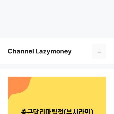
Skip
to
Channel Lazymoney
Menu
content