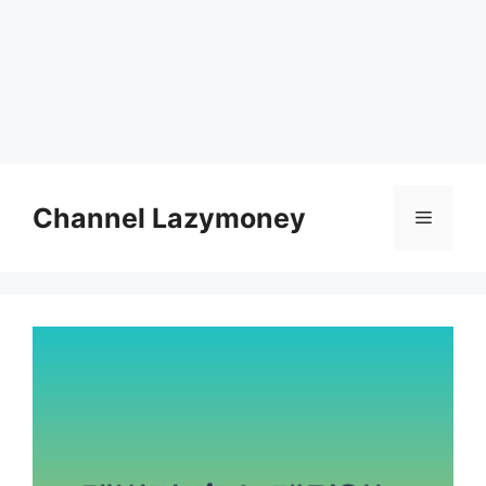
Skip
to
Channel Lazymoney
Menu
content