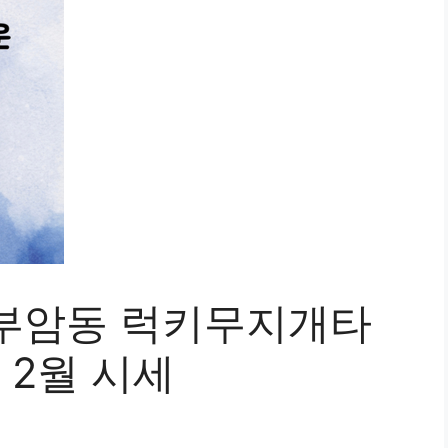
부암동 럭키무지개타
 2월 시세