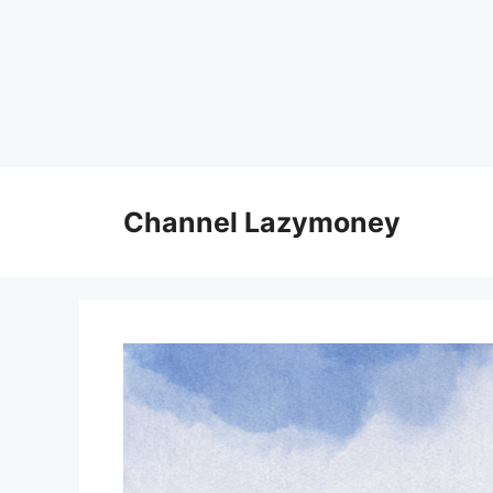
Skip
to
Channel Lazymoney
content