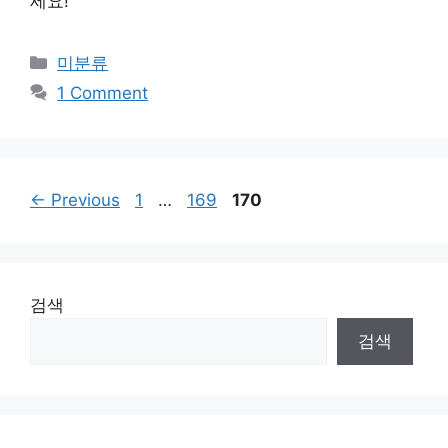
세요!
Categories
미분류
1 Comment
Page
Page
Page
←
Previous
1
…
169
170
검색
검색