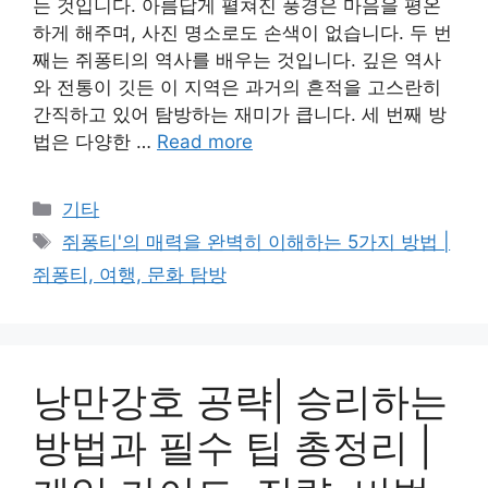
는 것입니다. 아름답게 펼쳐진 풍경은 마음을 평온
하게 해주며, 사진 명소로도 손색이 없습니다. 두 번
째는 쥐퐁티의 역사를 배우는 것입니다. 깊은 역사
와 전통이 깃든 이 지역은 과거의 흔적을 고스란히
간직하고 있어 탐방하는 재미가 큽니다. 세 번째 방
법은 다양한 …
Read more
Categories
기타
Tags
쥐퐁티'의 매력을 완벽히 이해하는 5가지 방법 |
쥐퐁티, 여행, 문화 탐방
낭만강호 공략| 승리하는
방법과 필수 팁 총정리 |