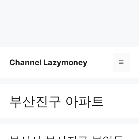
Skip
to
Channel Lazymoney
Menu
content
부산진구 아파트