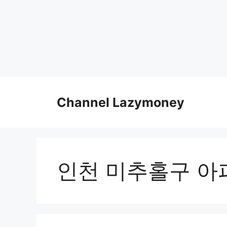
Skip
to
Channel Lazymoney
content
인천 미추홀구 아