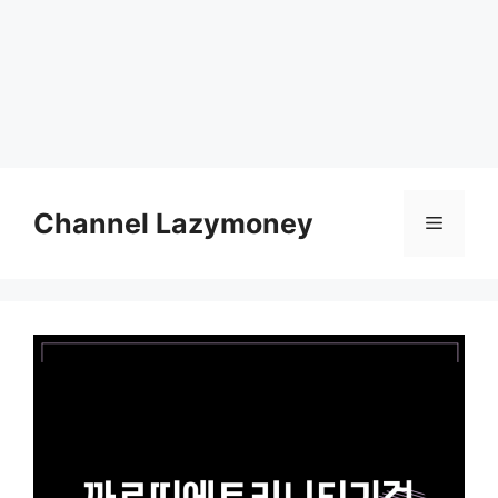
Skip
to
Channel Lazymoney
Menu
content