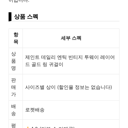
상품 스펙
항
세부 스펙
목
상
제인트 데일리 엔틱 빈티지 투웨이 레이어
품
드 골드 링 귀걸이
명
판
매
사이즈별 상이 (할인율 정보는 없습니다)
가
배
로켓배송
송
평