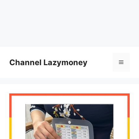
Skip
to
Channel Lazymoney
Menu
content