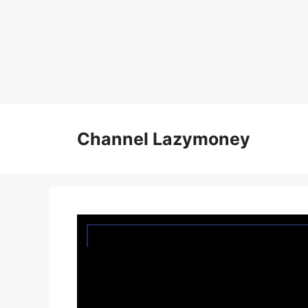
Skip
to
Channel Lazymoney
content