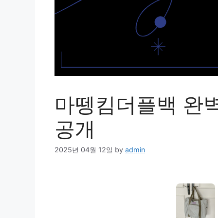
마뗑킴더플백 완벽 
공개
2025년 04월 12일
by
admin