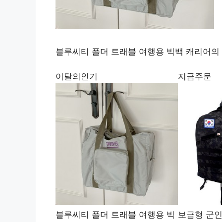
블루씨티 폴더 트래블 여행용 빅백 캐리어의 
이달의인기
지금주문
블루씨티 폴더 트래블 여행용 빅
보급형 군인