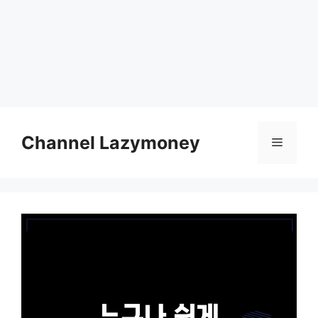
Skip
to
Channel Lazymoney
Menu
content