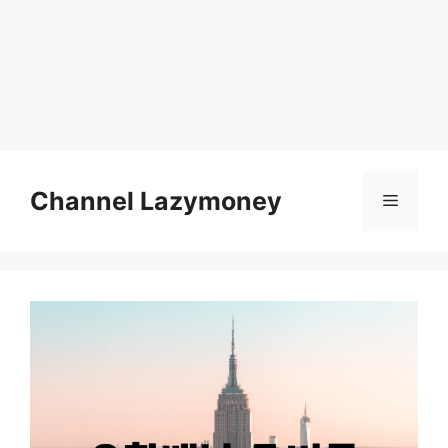
Skip
to
Channel Lazymoney
Menu
content